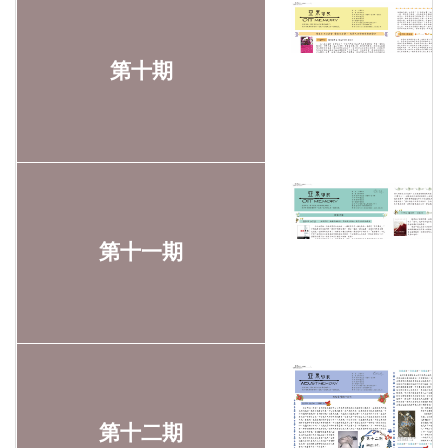
第十期
第十一期
第十二期