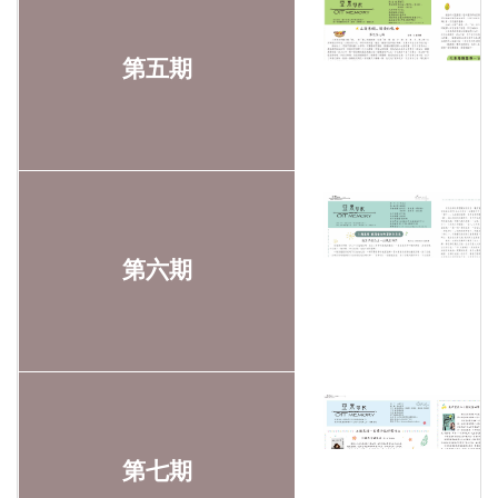
第五期
第六期
第七期