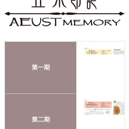
第一期
第二期