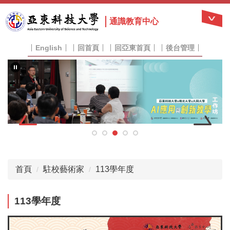
跳
到
通識教育中心
主
要
English
回首頁
回亞東首頁
後台管理
內
容
區
首頁
駐校藝術家
113學年度
113學年度