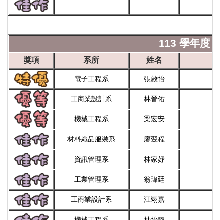
113 學年度 
獎項
系所
姓名
電子工程系
張啟怡
工商業設計系
林晉佑
機械工程系
梁宏安
材料織品服裝系
廖翌程
資訊管理系
林家妤
工業管理系
翁瑋廷
工商業設計系
江翊嘉
機械工程系
林怡靜