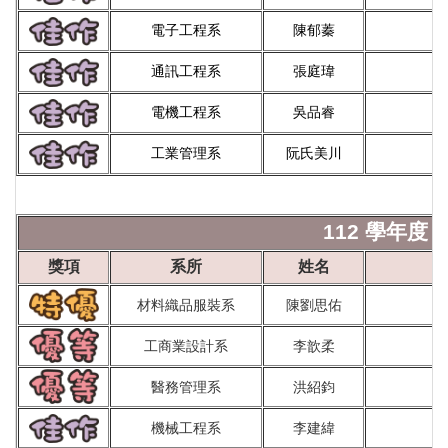
電子工程系
陳郁蓁
通訊工程系
張庭瑋
電機工程系
吳品睿
工業管理系
阮氏美川
112 學年度 
獎項
系所
姓名
材料
織品服
裝系
陳劉思佑
工商業設計系
李歆柔
醫務管理系
洪紹鈞
機械工程系
李建緯