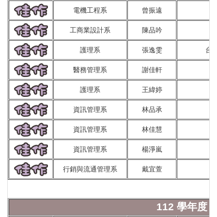
電機工程系
曾振遠
工商業設計系
陳品吟
護理系
張逸雯
台
醫務管理系
謝佳軒
護理系
王緯婷
資訊管理系
林品承
資訊管理系
林佳慧
資訊管理系
楊淨嵐
行銷與流通管理系
戴宜萱
112 學年度 