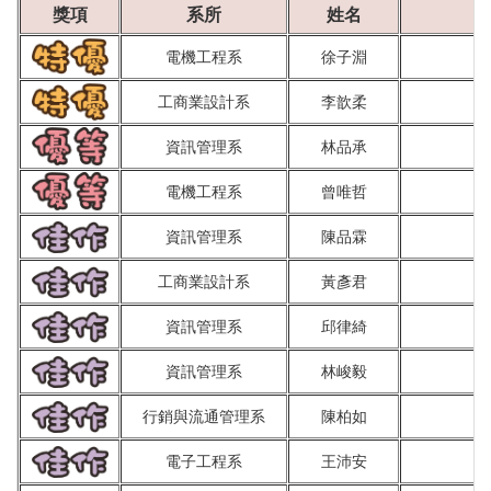
獎項
系所
姓名
電機工程系
徐子淵
工商業設計系
李歆柔
資訊管理系
林品承
電機工程系
曾唯哲
資訊管理系
陳品霖
工商業設計系
黃彥君
資訊管理系
邱律綺
資訊管理系
林峻毅
行銷與流通管理系
陳柏如
電子工程系
王沛安