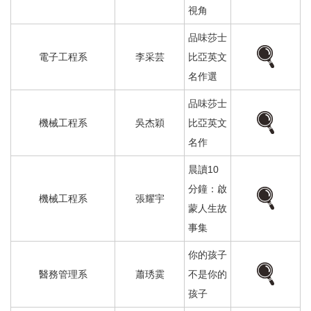
視角
品味莎士
電子工程系
李采芸
比亞英文
名作選
品味莎士
機械工程系
吳杰穎
比亞英文
名作
晨讀
10
分鐘：啟
機械工程系
張耀宇
蒙人生故
事集
你的孩子
醫務管理系
蕭琇霙
不是你的
孩子