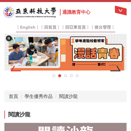
跳
到
通識教育中心
主
要
English
回首頁
回亞東首頁
後台管理
內
容
區
首頁
學生優秀作品
閱讀沙龍
閱讀沙龍