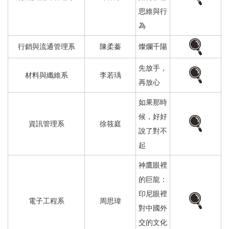
思維與行
為
行銷與流通管理系
陳柔蓁
燦爛千陽
先放手，
材料與纖維系
李若瑀
再放心
如果那時
候，好好
資訊管理系
徐筱庭
說了對不
起
神鷹眼裡
的巨龍：
印尼眼裡
電子工程系
周思瑋
對中國外
交的文化