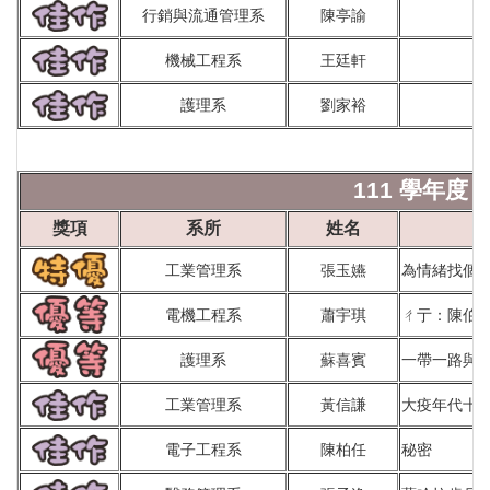
行銷與流通管理系
陳亭諭
機械工程系
王廷軒
護理系
劉家裕
111 學年度 
獎項
系所
姓名
工業管理系
張玉嬿
為情緒找個新
電機工程系
蕭宇琪
ㄔ亍：陳伯
護理系
蘇喜賓
一帶一路與
工業管理系
黃信謙
大疫年代十
電子工程系
陳柏任
秘密