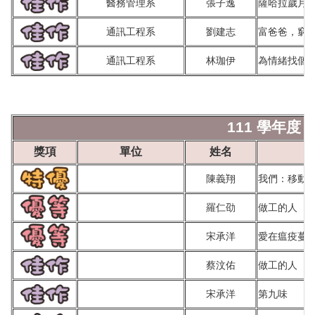
醫務管理系
張子逸
薩哈拉歲月
通訊工程系
劉建志
富爸爸，窮
通訊工程系
林珈伊
為情緒找個新
111 學年度 
獎項
單位
姓名
陳義翔
我們：移動
羅仁劭
做工的人
宋承洋
愛在瘟疫蔓
蔡汶佑
做工的人
宋承洋
第九味