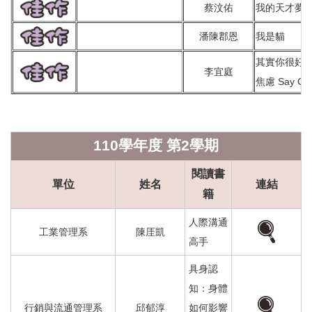
蔡汶佑
我的天才夢
潘陳郡恩
我是貓
其實你很好
李宜庭
焦慮 Say Go
110學年度 第2學期
閱讀書
單位
姓名
連結
籍
人際溝通
工業管理系
陳厓凱
高手
具身認
知：身體
行銷與流通管理系
邱郁淳
如何影響