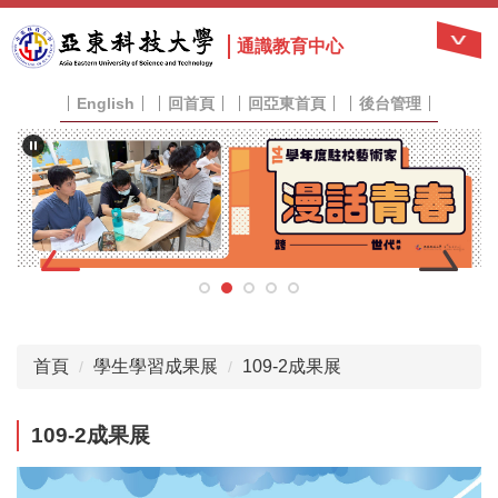
跳
到
通識教育中心
主
要
English
回首頁
回亞東首頁
後台管理
內
容
區
首頁
學生學習成果展
109-2成果展
109-2成果展