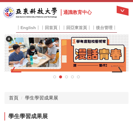
跳
到
通識教育中心
主
要
English
回首頁
回亞東首頁
後台管理
內
容
區
首頁
學生學習成果展
學生學習成果展