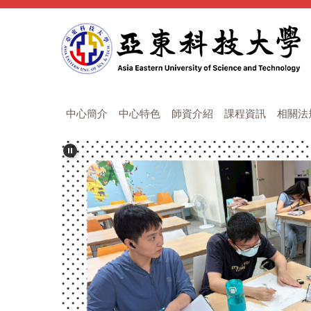
跳
到
主
要
內
容
區
中心簡介
中心特色
師資介紹
課程資訊
相關法