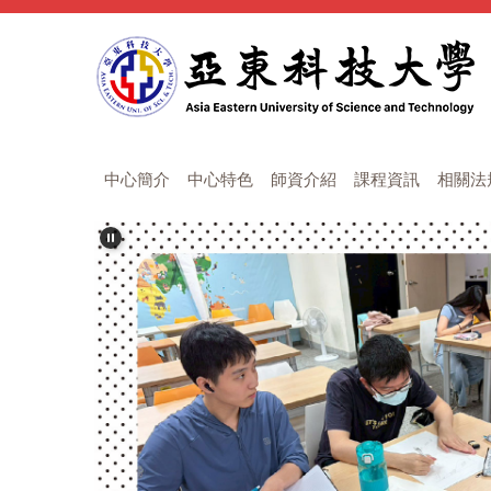
跳
到
主
要
內
容
區
中心簡介
中心特色
師資介紹
課程資訊
相關法