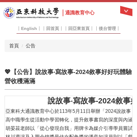
跳
到
通識教育中心
主
要
English
回首頁
回亞東首頁
後台管理
內
容
區
首頁
公告
💖【公告】說故事‧寫故事-2024敘事好好玩體驗
營收穫滿滿
說故事‧寫故事-2024敘
亞東科大通識教育中心於113年5月11日舉辦「2024說故事
高中職學生從活動中學習轉化，提升敘事書寫的深度與內涵
胡晏菽老師以「從心發現自我」用牌卡為媒介引導學員嘗試
林川導演及入圍金鐘獎最佳女配角獎的潘奕如演員則以「戲