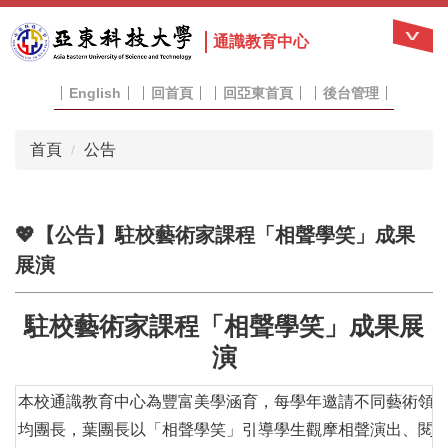
跳
到
通識教育中心
主
要
English
回首頁
回亞東首頁
後台管理
內
容
區
首頁
公告
💖【公告】駐校藝術家課程「相聲學笑」成果
展演
駐校藝術家課程「相聲學笑」成果展
演
本校通識教育中心為豐富美學涵育，每學年邀請不同藝術領域
均團長，葉團長以「相聲學笑」引導學生觀摩相聲演出、閱