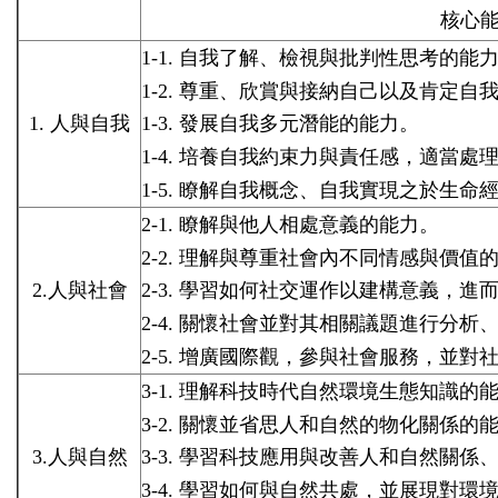
核心
1-1.
自我了解、檢視與批判性思考的能
1-2.
尊重、欣賞與接納自己以及肯定自
1.
人與自我
1-3.
發展自我多元潛能的能力。
1-4.
培養自我約束力與責任感，適當處
1-5.
瞭解自我概念、自我實現之於生命
2-1.
瞭解與他人相處意義的能力。
2-2.
理解與尊重社會內不同情感與價值
2.
人與社會
2-3.
學習如何社交運作以建構意義，進
2-4.
關懷社會並對其相關議題進行分析
2-5.
增廣國際觀，參與社會服務，並對
3-1.
理解科技時代自然環境生態知識
的
3-2.
關懷並省思人和自然的物化關係
的
3.
人與自然
3-3.
學習科技應用與改善人和自然關係
3-4.
學習如何與自然共處，並展現對環