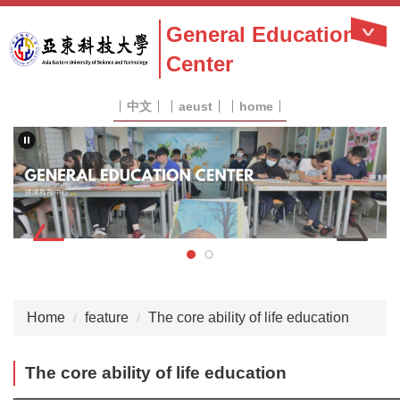
Jump
General Education
to
the
Center
main
content
block
中文
aeust
home
Home
feature
The core ability of life education
The core ability of life education